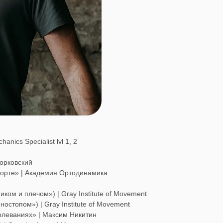
nics Specialist lvl 1, 2
Горковский
порте» | Академия Ортодинамика
иком и плечом») | Gray Institute of Movement
ностопом») | Gray Institute of Movement
олеваниях» | Максим Никитин