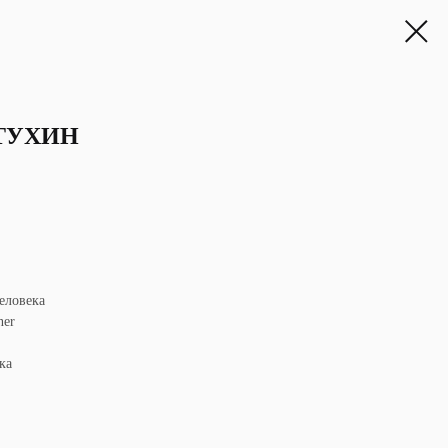
ТУХИН
еловека
ner
ка