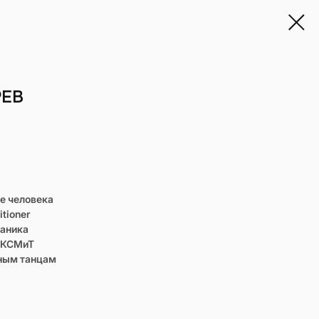
РЕВ
е человека
itioner
ханика
ФКСМиТ
вным танцам