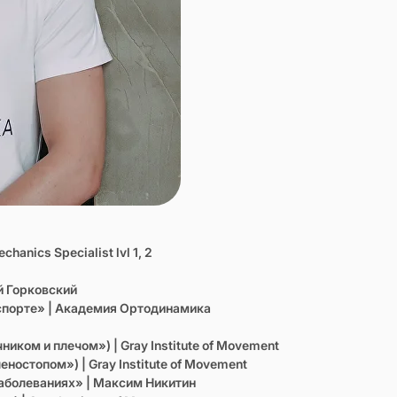
hanics Specialist lvl 1, 2
й Горковский
 спорте» | Академия Ортодинамика
ником и плечом») | Gray Institute of Movement
еностопом») | Gray Institute of Movement
заболеваниях» | Максим Никитин