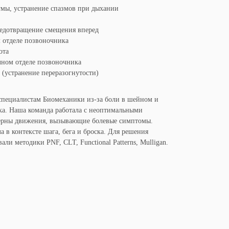
гмы, устранение спазмов при дыхании
редотвращение смещения вперед
 отделе позвоночника
ота
чном отделе позвоночника
 (устранение переразогнутости)
 специалистам Биомеханики из-за боли в шейном и
ка. Наша команда работала с неоптимальными
терны движения, вызывающие болевые симптомы.
а в контексте шага, бега и броска. Для решения
ли методики PNF, CLT, Functional Patterns, Mulligan.