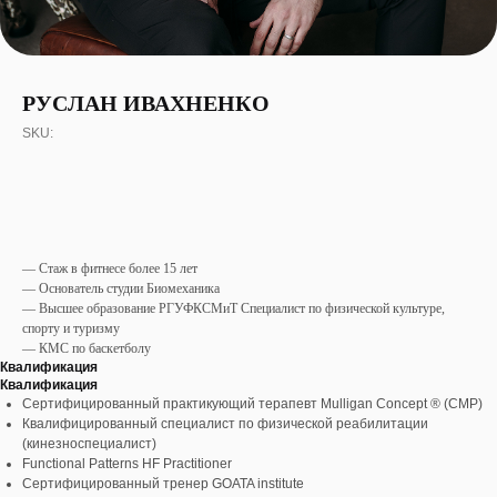
РУСЛАН ИВАХНЕНКО
SKU:
— Стаж в фитнесе более 15 лет
— Основатель студии Биомеханика
— Высшее образование РГУФКСМиТ Специалист по физической культуре,
спорту и туризму
— КМС по баскетболу
Квалификация
Квалификация
Сертифицированный практикующий терапевт Mulligan Concept ® (CMP)
Квалифицированный специалист по физической реабилитации
(кинезноспециалист)
Functional Patterns HF Practitioner
Сертифицированный тренер GOATA institute